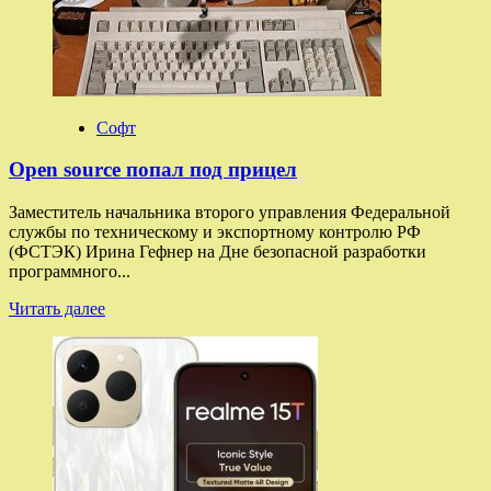
оплаты
на вашем
смартфоне
Софт
Open source попал под прицел
Заместитель начальника второго управления Федеральной
службы по техническому и экспортному контролю РФ
(ФСТЭК) Ирина Гефнер на Дне безопасной разработки
программного...
Прочитать
Читать далее
больше
о
Open
source
попал
под
прицел