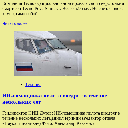
Компания Tecno официально анонсировала свой сверхтонкий
смартфон Tecno Pova Slim 5G. Всего 5.95 мм. Не считая блока
камер, само собой....
Прочитать
Читать далее
больше
о
Анонс.
Tecno
Pova
Slim
5G.
Смартфон
толщиной
5.95
мм.
Техника
Но
слабенький.
ИИ-помощника пилота внедрят в течение
Но
с
нескольких лет
топ-
экраном
Гендиректор НИЦ Дутов: ИИ-помощника пилота внедрят в
течение нескольких летДаниил Иринин (Редактор отдела
«Наука и техника») Фото: Александр Казаков /...