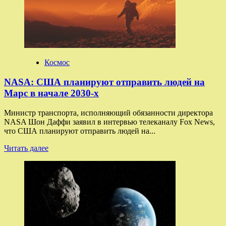
образец
«робоокуня»
Космос
NASA: США планируют отправить людей на
Марс в начале 2030-х
Министр транспорта, исполняющий обязанности директора
NASA Шон Даффи заявил в интервью телеканалу Fox News,
что США планируют отправить людей на...
Прочитать
Читать далее
больше
о
NASA:
США
планируют
отправить
людей
на