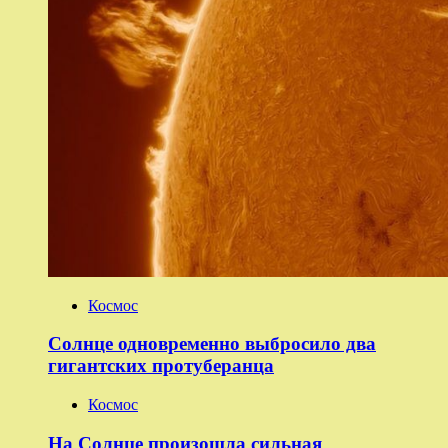
Космос
Солнце одновременно выбросило два
гигантских протуберанца
Космос
На Солнце произошла сильная