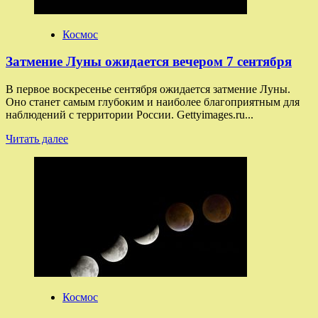
для
MacBook
со
Космос
звуком
скрипа
Затмение Луны ожидается вечером 7 сентября
двери
и
В первое воскресенье сентября ожидается затмение Луны.
считыванием
Оно станет самым глубоким и наиболее благоприятным для
угла
наблюдений с территории России. Gettyimages.ru...
открытия
экрана
Прочитать
Читать далее
больше
о
Затмение
Луны
ожидается
вечером
7
сентября
Космос