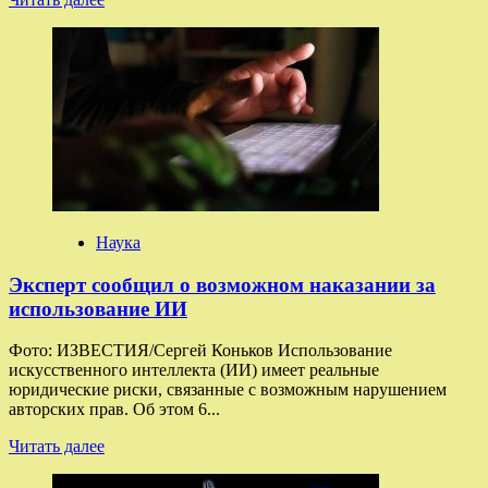
больше
о
Лихачев
не
подтвердил
приглашение
США
на
Всемирную
атомную
неделю
Наука
Эксперт сообщил о возможном наказании за
использование ИИ
Фото: ИЗВЕСТИЯ/Сергей Коньков Использование
искусственного интеллекта (ИИ) имеет реальные
юридические риски, связанные с возможным нарушением
авторских прав. Об этом 6...
Прочитать
Читать далее
больше
о