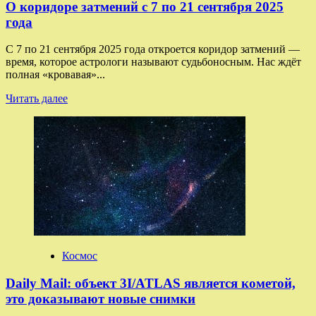
О коридоре затмений с 7 по 21 сентября 2025
года
С 7 по 21 сентября 2025 года откроется коридор затмений —
время, которое астрологи называют судьбоносным. Нас ждёт
полная «кровавая»...
Прочитать
Читать далее
больше
о
О
коридоре
затмений
с
7
по
21
сентября
2025
года
Космос
Daily Mail: объект 3I/ATLAS является кометой,
это доказывают новые снимки