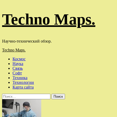
Перейти
Techno Maps.
к
содержимому
Научно-технический обзор.
Основное
Techno Maps.
меню
Космос
Наука
Связь
Софт
Техника
Технологии
Карта сайта
Найти: