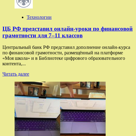
«Яндекс»
представил
программу
конференции
Технологии
Practical
ML
ЦБ РФ представил онлайн-уроки по финансовой
Conf
грамотности для 7–11 классов
2025
Центральный банк РФ представил дополнение онлайн-курса
по финансовой грамотности, размещённый на платформе
«Моя школа» и в Библиотеке цифрового образовательного
контента,...
Прочитать
Читать далее
больше
о
ЦБ
РФ
представил
онлайн-
уроки
по
финансовой
грамотности
для