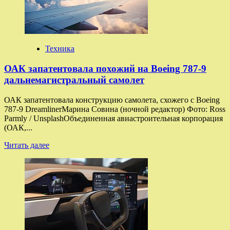
Pro
5G
—
очередной
простой
Техника
смартфон
ОАК запатентовала похожий на Boeing 787-9
дальнемагистральный самолет
ОАК запатентовала конструкцию самолета, схожего с Boeing
787-9 DreamlinerМарина Совина (ночной редактор) Фото: Ross
Parmly / UnsplashОбъединенная авиастроительная корпорация
(ОАК,...
Прочитать
Читать далее
больше
о
ОАК
запатентовала
похожий
на
Boeing
787-
9