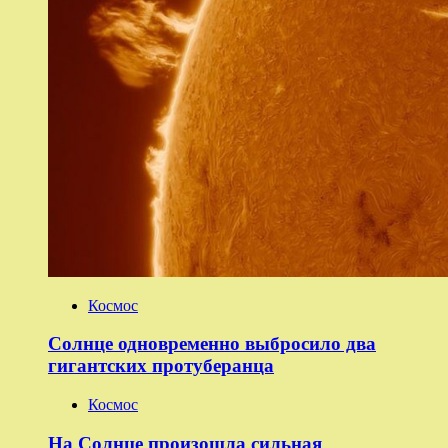
Космос
Солнце одновременно выбросило два
гигантских протуберанца
Космос
На Солнце произошла сильная