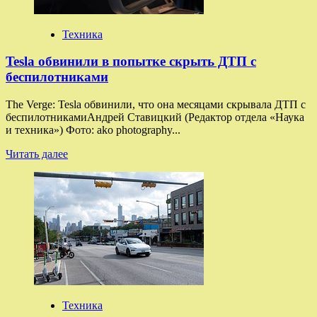
дальнемагистральный
самолет
Техника
Tesla обвинили в попытке скрыть ДТП с
беспилотниками
The Verge: Tesla обвинили, что она месяцами скрывала ДТП с
беспилотникамиАндрей Ставицкий (Редактор отдела «Наука
и техника») Фото: ako photography...
Прочитать
Читать далее
больше
о
Tesla
обвинили
в
попытке
скрыть
ДТП
с
беспилотниками
Техника