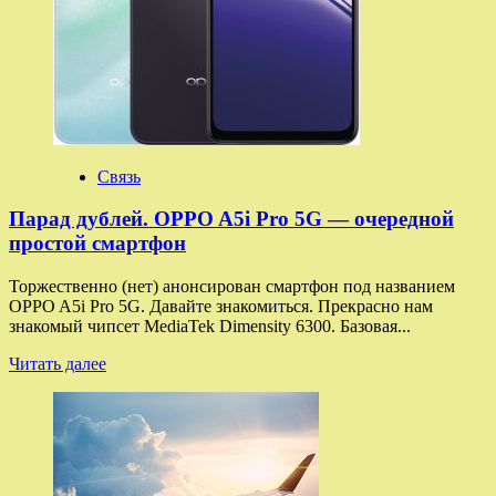
Связь
Парад дублей. OPPO A5i Pro 5G — очередной
простой смартфон
Торжественно (нет) анонсирован смартфон под названием
OPPO A5i Pro 5G. Давайте знакомиться. Прекрасно нам
знакомый чипсет MediaTek Dimensity 6300. Базовая...
Прочитать
Читать далее
больше
о
Парад
дублей.
OPPO
A5i