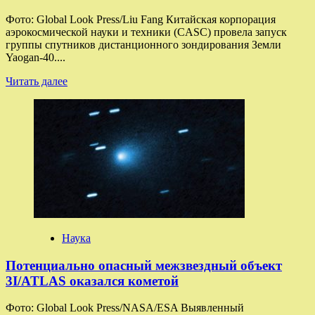
Фото: Global Look Press/Liu Fang Китайская корпорация
аэрокосмической науки и техники (CASC) провела запуск
группы спутников дистанционного зондирования Земли
Yaogan-40....
Прочитать
Читать далее
больше
о
В
КНР
запустили
в
космос
группу
научных
спутников
Yaogan-
40
Наука
Потенциально опасный межзвездный объект
3I/ATLAS оказался кометой
Фото: Global Look Press/NASA/ESA Выявленный