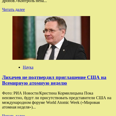
дронов.«Контроль неба...
Прочитать
Читать далее
больше
о
Военные
ВС
РФ
рассказали
о
применении
БПЛА
во
время
штурмов
Наука
Лихачев не подтвердил приглашение США на
Всемирную атомную неделю
Фото: РИА Новости/Кристина Кормилицына Пока
неизвестно, будут ли присутствовать представители США на
международном форуме World Atomic Week («Мировая
атомная неделя»)...
Прочитать
Читать далее