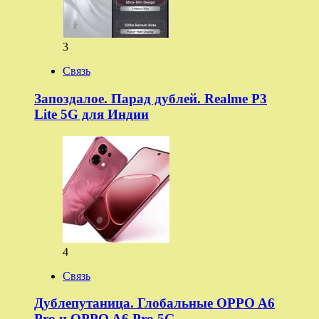
3
Связь
Запоздалое. Парад дублей. Realme P3
Lite 5G для Индии
4
Связь
Дублепутаница. Глобальные OPPO A6
Pro и OPPO A6 Pro 5G