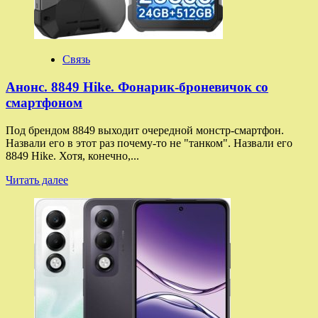
Связь
Анонс. 8849 Hike. Фонарик-броневичок со
смартфоном
Под брендом 8849 выходит очередной монстр-смартфон.
Назвали его в этот раз почему-то не "танком". Назвали его
8849 Hike. Хотя, конечно,...
Прочитать
Читать далее
больше
о
Анонс.
8849
Hike.
Фонарик-
броневичок
со
смартфоном