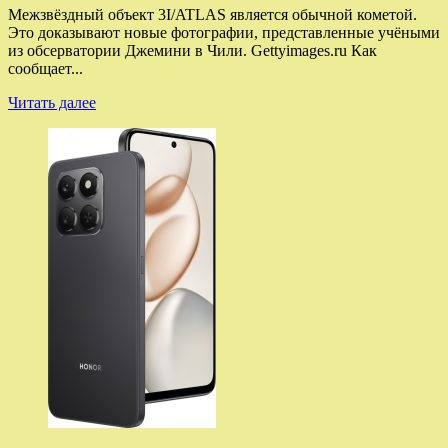
Межзвёздный объект 3I/ATLAS является обычной кометой.
Это доказывают новые фотографии, представленные учёными
из обсерватории Джемини в Чили. Gettyimages.ru Как
сообщает...
Прочитать
Читать далее
больше
о
Daily
Mail:
объект
3I/ATLAS
является
кометой,
это
доказывают
новые
снимки