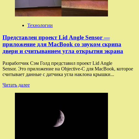
7–
11
классов
Технологии
Представлен проект Lid Angle Sensor —
приложение для MacBook со звуком скрипа
двери и считыванием угла открытия экрана
Разработчик Сэм Голд представил проект Lid Angle
Sensor. Это приложение на Objective-C для MacBook, которое
считывает данные с датчика угла наклона крышки...
Прочитать
Читать далее
больше
о
Представлен
проект
Lid
Angle
Sensor
—
приложение