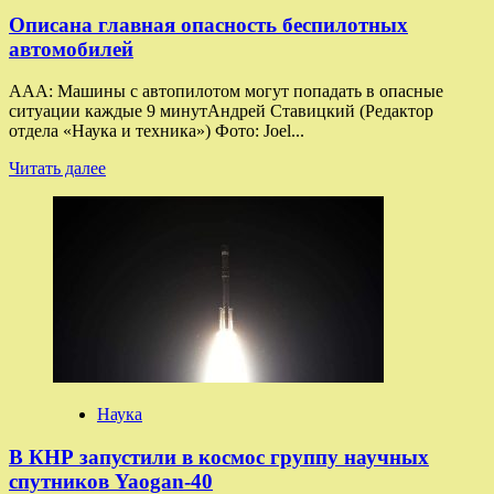
Описана главная опасность беспилотных
автомобилей
AAA: Машины с автопилотом могут попадать в опасные
ситуации каждые 9 минутАндрей Ставицкий (Редактор
отдела «Наука и техника») Фото: Joel...
Прочитать
Читать далее
больше
о
Описана
главная
опасность
беспилотных
автомобилей
Наука
В КНР запустили в космос группу научных
спутников Yaogan-40