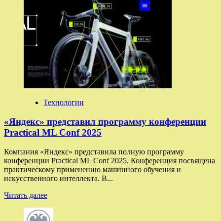
Эксперт
сообщил
о
возможном
наказании
за
использование
ИИ
Технологии
«Яндекс» представил программу конференции
Practical ML Conf 2025
Компания «Яндекс» представила полную программу
конференции Practical ML Conf 2025. Конференция посвящена
практическому применению машинного обучения и
искусственного интеллекта. В...
Прочитать
Читать далее
больше
о