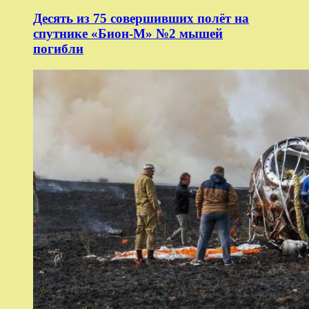
Десять из 75 совершивших полёт на
спутнике «Бион-М» №2 мышей
погибли