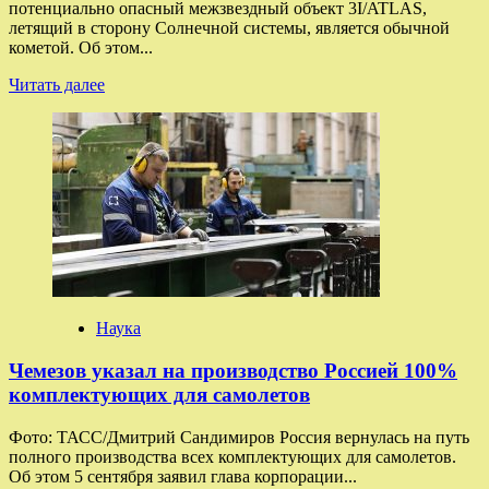
потенциально опасный межзвездный объект 3I/ATLAS,
летящий в сторону Солнечной системы, является обычной
кометой. Об этом...
Прочитать
Читать далее
больше
о
Потенциально
опасный
межзвездный
объект
3I/ATLAS
оказался
кометой
Наука
Чемезов указал на производство Россией 100%
комплектующих для самолетов
Фото: ТАСС/Дмитрий Сандимиров Россия вернулась на путь
полного производства всех комплектующих для самолетов.
Об этом 5 сентября заявил глава корпорации...