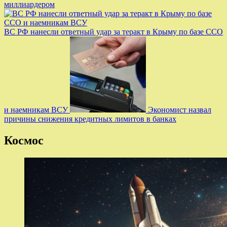
миллиардером
ВС РФ нанесли ответный удар за теракт в Крыму по базе ССО
и наемникам ВСУ
Экономист назвал
причины снижения кредитных лимитов в банках
Космос