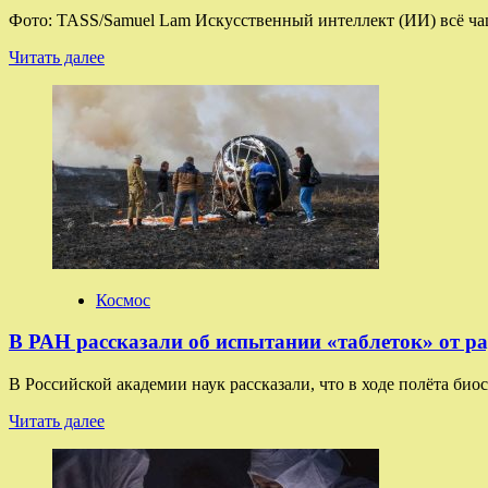
Фото: TASS/Samuel Lam Искусственный интеллект (ИИ) всё ча
Прочитать
Читать далее
больше
о
Ученые
рассказали
о
расшифровке
речи
животных
с
помощью
ИИ
Космос
В РАН рассказали об испытании «таблеток» от р
В Российской академии наук рассказали, что в ходе полёта б
Прочитать
Читать далее
больше
о
В