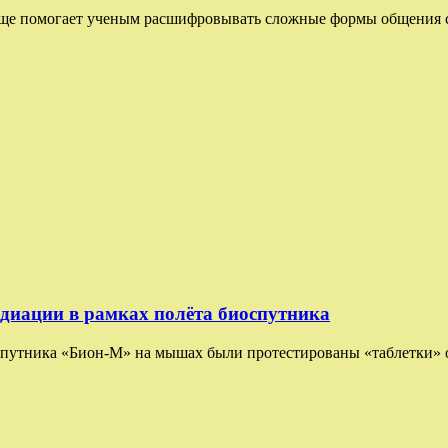
ще помогает ученым расшифровывать сложные формы общения ср
адиации в рамках полёта биоспутника
иоспутника «Бион-М» на мышах были протестированы «таблетки» 