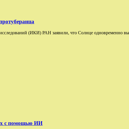
 протуберанца
сследований (ИКИ) РАН заявили, что Солнце одновременно выбр
ых с помощью ИИ