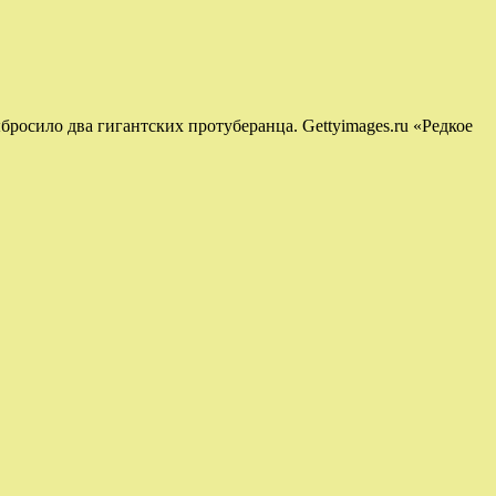
осило два гигантских протуберанца. Gettyimages.ru «Редкое