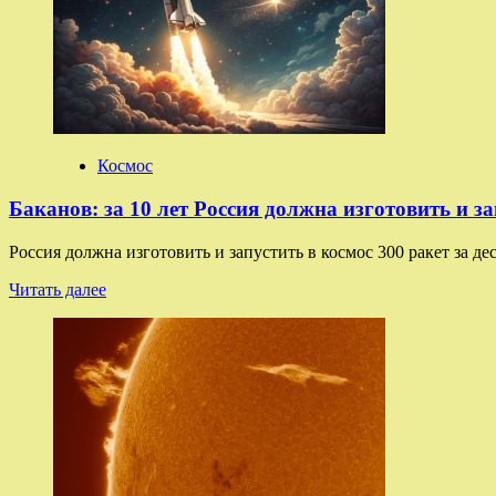
представили
космического
робота-
теледроида
Космос
Баканов: за 10 лет Россия должна изготовить и з
Россия должна изготовить и запустить в космос 300 ракет за д
Прочитать
Читать далее
больше
о
Баканов:
за
10
лет
Россия
должна
изготовить
и