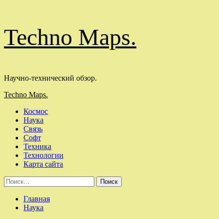
Перейти
Techno Maps.
к
содержимому
Научно-технический обзор.
Основное
Techno Maps.
меню
Космос
Наука
Связь
Софт
Техника
Технологии
Карта сайта
Найти:
Главная
Наука