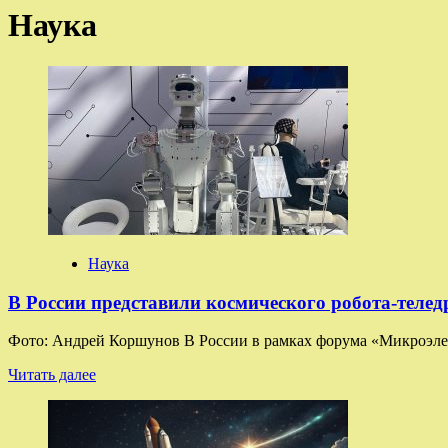
Наука
Наука
В России представили космического робота-телед
Фото: Андрей Коршунов В России в рамках форума «Микроэлек
Прочитать
Читать далее
больше
о
В
России