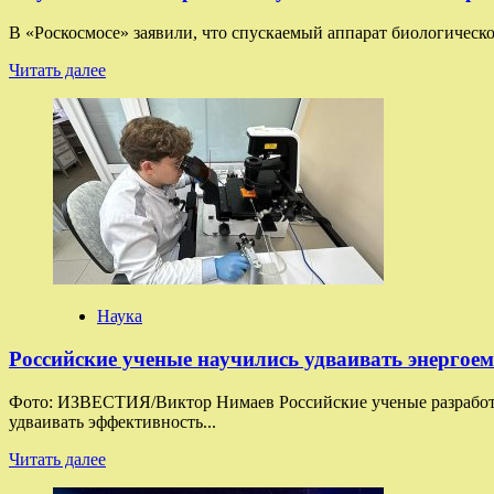
В «Роскосмосе» заявили, что спускаемый аппарат биологическ
Прочитать
Читать далее
больше
о
Спускаемый
аппарат
биоспутника
«Бион-
М»
приземлился
в
Оренбургской
области
Наука
Российские ученые научились удваивать энергое
Фото: ИЗВЕСТИЯ/Виктор Нимаев Российские ученые разработал
удваивать эффективность...
Прочитать
Читать далее
больше