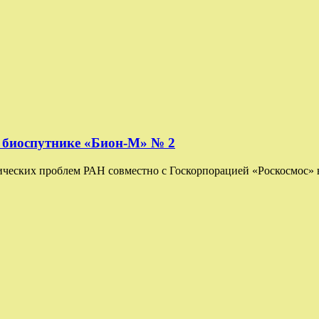
а биоспутнике «Бион-М» № 2
еских проблем РАН совместно с Госкорпорацией «Роскосмос» в