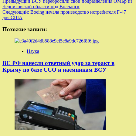
Навигация
Предыдущий
ВСУ перебросили свои подразделения ОМБр из
Черниговской области под Волчанск
записи
Следующий:
Boeing начала производство истребителя F-47
для США
Похожие записи:
Наука
ВС РФ нанесли ответный удар за теракт в
Крыму по базе ССО и наемникам ВСУ