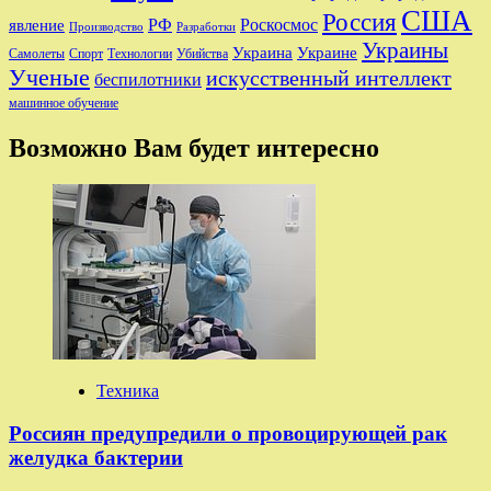
США
Россия
РФ
Роскосмос
явление
Производство
Разработки
Украины
Украина
Украине
Самолеты
Спорт
Технологии
Убийства
Ученые
искусственный интеллект
беспилотники
машинное обучение
Возможно Вам будет интересно
Техника
Россиян предупредили о провоцирующей рак
желудка бактерии