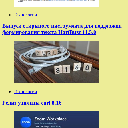
Технологии
Выпуск открытого инструмента для поддержки
формирования текста HarfBuzz 11.5.0
Технологии
Релиз утилиты curl 8.16