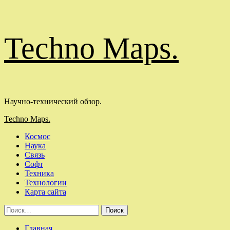
Перейти
Techno Maps.
к
содержимому
Научно-технический обзор.
Основное
Techno Maps.
меню
Космос
Наука
Связь
Софт
Техника
Технологии
Карта сайта
Найти:
Главная