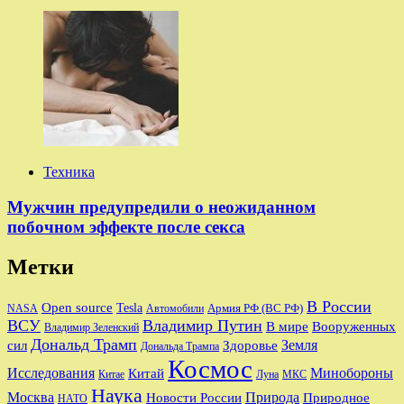
Техника
Мужчин предупредили о неожиданном
побочном эффекте после секса
Метки
В России
Open source
Tesla
Армия РФ (ВС РФ)
NASA
Автомобили
ВСУ
Владимир Путин
В мире
Вооруженных
Владимир Зеленский
Дональд Трамп
Земля
сил
Здоровье
Дональда Трампа
Космос
Исследования
Минобороны
Китай
Китае
Луна
МКС
Наука
Природа
Москва
Новости России
Природное
НАТО