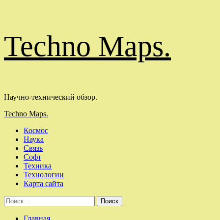
Перейти
Techno Maps.
к
содержимому
Научно-технический обзор.
Основное
Techno Maps.
меню
Космос
Наука
Связь
Софт
Техника
Технологии
Карта сайта
Найти:
Главная