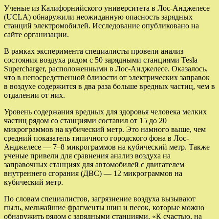
Ученые из Калифорнийского университета в Лос-Анджелесе
(UCLA) обнаружили неожиданную опасность зарядных
станций электромобилей. Исследование опубликовано на
сайте организации.
В рамках эксперимента специалисты провели анализ
состояния воздуха рядом с 50 зарядными станциями Tesla
Supercharger, расположенными в Лос-Анджелесе. Оказалось,
что в непосредственной близости от электрических заправок
в воздухе содержится в два раза больше вредных частиц, чем в
отдалении от них.
Уровень содержания вредных для здоровья человека мелких
частиц рядом со станциями составил от 15 до 20
микрограммов на кубический метр. Это намного выше, чем
средний показатель типичного городского фона в Лос-
Анджелесе — 7–8 микрограммов на кубический метр. Также
ученые привели для сравнения анализ воздуха на
заправочных станциях для автомобилей с двигателем
внутреннего сгорания (ДВС) — 12 микрограммов на
кубический метр.
По словам специалистов, загрязнение воздуха вызывают
пыль, мельчайшие фрагменты шин и песок, которые можно
обнаружить рядом с зарядными станциями. «К счастью, на