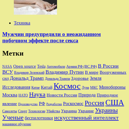
Техника
Мужчин предупредили о неожиданном
побочном эффекте после секса
Метки
В России
Open source
Tesla
Армия РФ (ВС РФ)
NASA
Автомобили
ВСУ
Владимир Путин
В мире
Вооруженных
Владимир Зеленский
Дональд Трамп
Земля
сил
Здоровье
Дональда Трампа
Космос
Исследования
Минобороны
Китай
Китае
Луна
МКС
Наука
Природа
Москва
Новости России
Природное
НАТО
США
Россия
РФ
Роскосмос
явление
Производство
Разработки
Украины
Украина
Украине
Самолеты
Спорт
Технологии
Убийства
Ученые
искусственный интеллект
беспилотники
машинное обучение